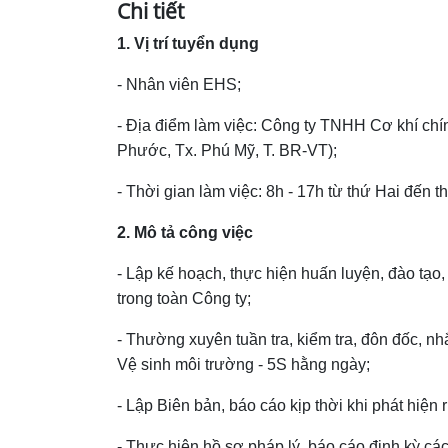
Chi tiết
1. Vị trí tuyển dụng
- Nhân viên EHS;
- Địa điểm làm việc: Công ty TNHH Cơ khí c
Phước, Tx. Phú Mỹ, T. BR-VT);
- Thời gian làm việc: 8h - 17h từ thứ Hai đến t
2. Mô tả công việc
- Lập kế hoạch, thực hiện huấn luyện, đào tạo
trong toàn Công ty;
- Thường xuyên tuần tra, kiểm tra, đôn đốc, n
Vệ sinh môi trường - 5S hằng ngày;
- Lập Biên bản, báo cáo kịp thời khi phát hiện 
- Thực hiện hồ sơ pháp lý, báo cáo định kỳ c