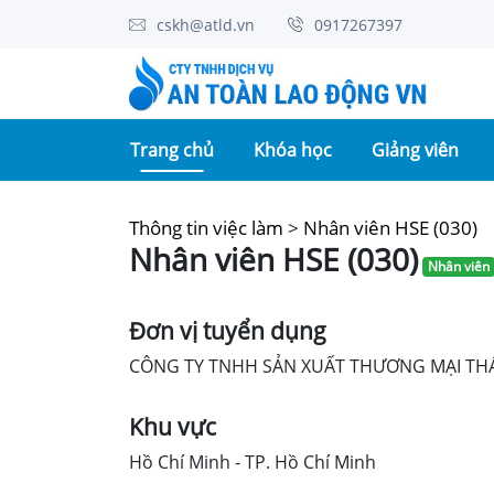
cskh@atld.vn
0917267397
(current)
Trang chủ
Khóa học
Giảng viên
Thông tin việc làm
>
Nhân viên HSE (030)
Nhân viên HSE (030)
Nhân viên
Đơn vị tuyển dụng
CÔNG TY TNHH SẢN XUẤT THƯƠNG MẠI TH
Khu vực
Hồ Chí Minh - TP. Hồ Chí Minh