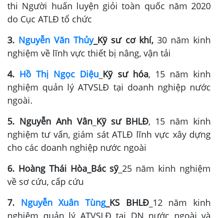
thi Người huấn luyện giỏi toàn quốc năm 2020
do Cục ATLĐ tổ chức
3.
Nguyễn Văn Thủy
_Kỹ sư cơ khí,
30 năm kinh
nghiệm về lĩnh vực thiết bị nâng, vận tải
4.
Hồ Thị Ngọc Diệu
_
Kỹ sư hóa
, 15 năm kinh
nghiệm quản lý ATVSLĐ tại doanh nghiệp nước
ngoài.
5. Nguyễn Anh Vân
_
Kỹ sư BHLĐ
, 15 năm kinh
nghiệm tư vấn, giám sát ATLĐ lĩnh vực xây dựng
cho các doanh nghiệp nước ngoài
6. Hoàng Thái Hòa_Bác sỹ
_25 năm kinh nghiệm
về sơ cứu, cấp cứu
7.
Nguyễn Xuân Tùng
_KS BHLĐ
_12 năm kinh
nghiệm quản lý ATVSLĐ tại DN nước ngoài và