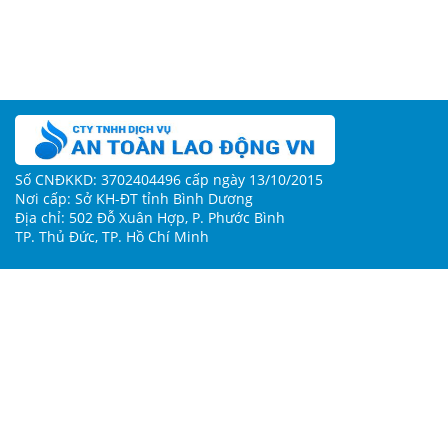
Số CNĐKKD: 3702404496 cấp ngày 13/10/2015
Nơi cấp: Sở KH-ĐT tỉnh Bình Dương
Địa chỉ: 502 Đỗ Xuân Hợp, P. Phước Bình
TP. Thủ Đức, TP. Hồ Chí Minh
Về chúng tôi
Điều khoản & Quy chế hoạt động
Chính sách bảo mật
Hướng dẫn sử dụng
Hỗ trợ
Người đại diện: Nguyễn Thị Mỹ
Số điện thoại: 0917267397