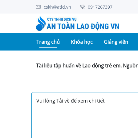
cskh@atld.vn
0917267397
(current)
Trang chủ
Khóa học
Giảng viên
Tài liệu tập huấn về Lao động trẻ em. Nguồ
Vui lòng Tải về để xem chi tiết