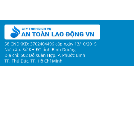
Số CNĐKKD: 3702404496 cấp ngày 13/10/2015
Nơi cấp: Sở KH-ĐT tỉnh Bình Dương
Địa chỉ: 502 Đỗ Xuân Hợp, P. Phước Bình
TP. Thủ Đức, TP. Hồ Chí Minh
Về chúng tôi
Điều khoản & Quy chế hoạt động
Chính sách bảo mật
Hướng dẫn sử dụng
Hỗ trợ
Người đại diện: Nguyễn Thị Mỹ
Số điện thoại: 0917267397
Email: cskh@atld.vn